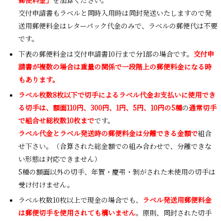
交付申請書もラベルと同時入用時は同封発送いたしますので発
送用郵便料金はレターパック代金のみで、ラベルの郵便代は不要
です。
下表の郵便料金は交付申請書10行まで分1部の場合です。
交付申
請書が複数の場合は重量の関係で一段階上の郵便料金になる時
もあります。
ラベル枚数8枚以下で切手によるラベル代金お支払いに使用でき
る切手は、額面110円、300円、1円、5円、10円の5種
の
通常切手
で組合せ総枚数10枚まで
です。
ラベル代金とラベル発送時の郵便料金は分離できる金額で
組合
せ下さい。（合算された総金額での組み合わせで、分離できな
い形態は対応できません）
5種の額面以外の切手、年賀・慶弔・剝がされた未使用の切手は
受け付けません。
ラベル枚数10枚以上で現金の場合でも、
ラベル発送用郵便料金
は郵便切手を使用されても構いません
。原則、同封された切手