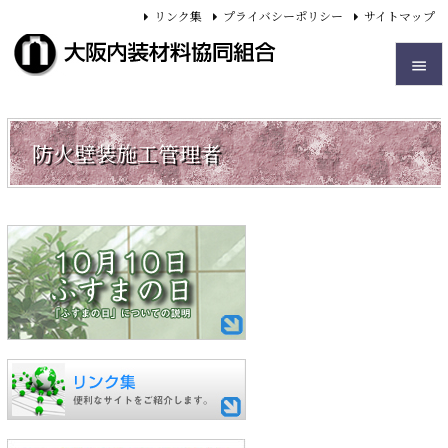
リンク集
プライバシーポリシー
サイトマップ


メニュ
防火壁装施工管理者

前へ

次へ

検索