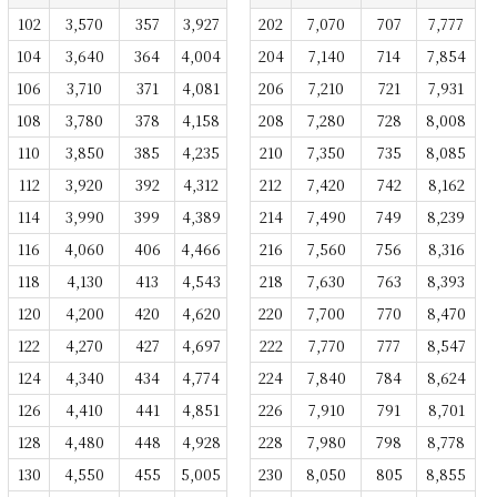
102
3,570
357
3,927
202
7,070
707
7,777
104
3,640
364
4,004
204
7,140
714
7,854
106
3,710
371
4,081
206
7,210
721
7,931
108
3,780
378
4,158
208
7,280
728
8,008
110
3,850
385
4,235
210
7,350
735
8,085
112
3,920
392
4,312
212
7,420
742
8,162
114
3,990
399
4,389
214
7,490
749
8,239
116
4,060
406
4,466
216
7,560
756
8,316
118
4,130
413
4,543
218
7,630
763
8,393
120
4,200
420
4,620
220
7,700
770
8,470
122
4,270
427
4,697
222
7,770
777
8,547
124
4,340
434
4,774
224
7,840
784
8,624
126
4,410
441
4,851
226
7,910
791
8,701
128
4,480
448
4,928
228
7,980
798
8,778
130
4,550
455
5,005
230
8,050
805
8,855