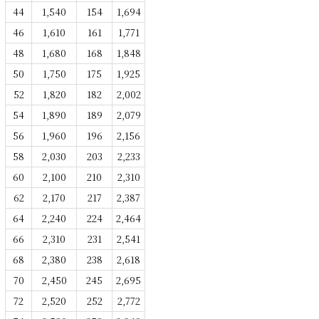
44
1,540
154
1,694
46
1,610
161
1,771
48
1,680
168
1,848
50
1,750
175
1,925
52
1,820
182
2,002
54
1,890
189
2,079
56
1,960
196
2,156
58
2,030
203
2,233
60
2,100
210
2,310
62
2,170
217
2,387
64
2,240
224
2,464
66
2,310
231
2,541
68
2,380
238
2,618
70
2,450
245
2,695
72
2,520
252
2,772