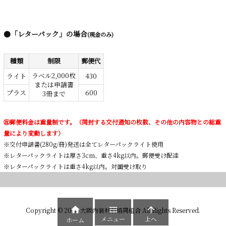
●「レターパック」の場合
(現金のみ)
種類
制限
郵便代
ラベル2,000枚
ライト
430
または申請書
プラス
600
3冊まで
㊟郵便料金は重量制です。（同封する交付通知の枚数、その他の内容物との総重
量により変動します）
※交付申請書(280g/冊)発送は全てレターパックライト使用
※レターパックライトは厚さ3cm、重さ4kg以内。郵便受け配達
※レターパックライトは重さ4kg以内。対面受け取り



Copyright ©
2026
大阪内装材料協同組合
All Rights Reserved.
メニュー
上へ
ホーム