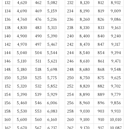
132
4,620
462
5,082
232
8,120
812
8,932
134
4,690
469
5,159
234
8,190
819
9,009
136
4,760
476
5,236
236
8,260
826
9,086
138
4,830
483
5,313
238
8,330
833
9,163
140
4,900
490
5,390
240
8,400
840
9,240
142
4,970
497
5,467
242
8,470
847
9,317
144
5,040
504
5,544
244
8,540
854
9,394
146
5,110
511
5,621
246
8,610
861
9,471
148
5,180
518
5,698
248
8,680
868
9,548
150
5,250
525
5,775
250
8,750
875
9,625
152
5,320
532
5,852
252
8,820
882
9,702
154
5,390
539
5,929
254
8,890
889
9,779
156
5,460
546
6,006
256
8,960
896
9,856
158
5,530
553
6,083
258
9,030
903
9,933
160
5,600
560
6,160
260
9,100
910
10,010
162
5,670
567
6,237
262
9,170
917
10,087