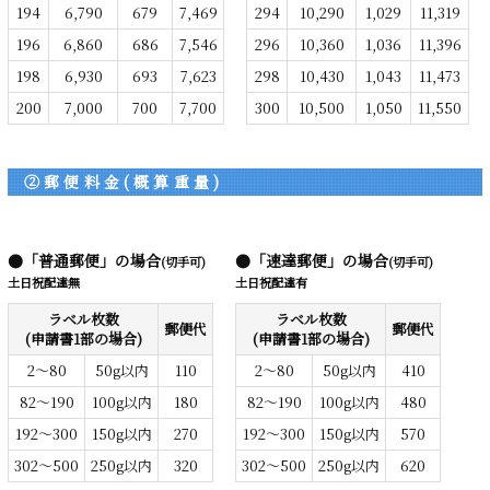
194
6,790
679
7,469
294
10,290
1,029
11,319
196
6,860
686
7,546
296
10,360
1,036
11,396
198
6,930
693
7,623
298
10,430
1,043
11,473
200
7,000
700
7,700
300
10,500
1,050
11,550
②郵便料金(概算重量)
●「普通郵便」の場合
●「速達郵便」の場合
(切手可)
(切手可)
土日祝配達無
土日祝配達有
ラベル枚数
ラベル枚数
郵便代
郵便代
(申請書1部の場合)
(申請書1部の場合)
2～80
50g以内
110
2～80
50g以内
410
82～190
100g以内
180
82～190
100g以内
480
192～300
150g以内
270
192～300
150g以内
570
302～500
250g以内
320
302～500
250g以内
620