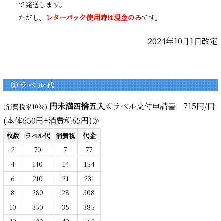
で発送します。
ただし、
レターパック使用時は現金のみ
です。
2024年10月1日改定
①ラベル代
円未満四捨五入
≪ラベル交付申請書 715円/冊
(消費税率10％)
(本体650円+消費税65円)≫
枚数
ラベル代
消費税
代金
2
70
7
77
4
140
14
154
6
210
21
231
8
280
28
308
10
350
35
385