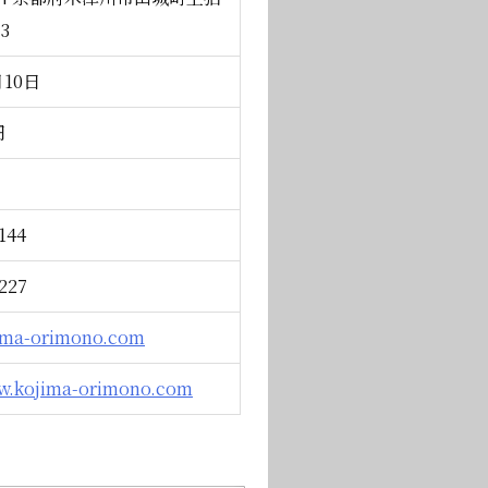
3
10日
円
144
227
ima-orimono.com
ww.kojima-orimono.com