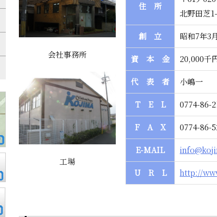
住 所
北野田芝1-
創 立
昭和7年3月
会社事務所
資 本 金
20,000千
代 表 者
小嶋一
T E L
0774-86-2
F A X
0774-86-5
E-MAIL
info@koj
工場
U R L
http://w