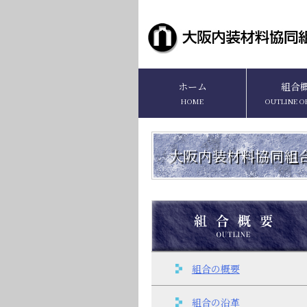
ホーム
組合
HOME
OUTLINE O
大阪内装材料協同組
組合の概要
組合の沿革