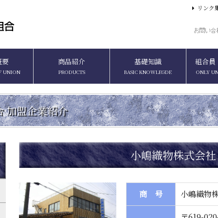
リンク
概要
商品紹介
基礎知識
組合員
F UNION
PRODUCTS
BASIC KNOWLEGDE
ONLY U
合
加盟企業紹介
小嶋織物株式会社
商 号
小嶋織物
〒619-0