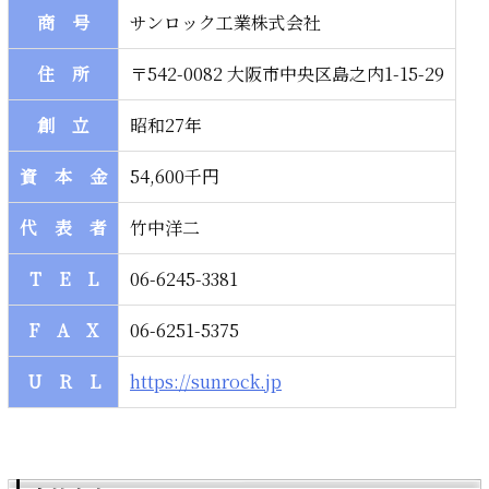
商 号
サンロック工業株式会社
住 所
〒542-0082 大阪市中央区島之内1-15-29
創 立
昭和27年
資 本 金
54,600千円
代 表 者
竹中洋二
T E L
06-6245-3381
F A X
06-6251-5375
U R L
https://sunrock.jp