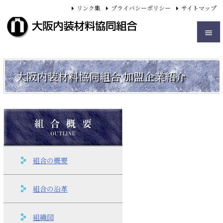
リンク集
プライバシーポリシー
サイトマップ


メニュ
大阪内装材料協同組合
加盟企業紹介

前へ

次へ

検索
組合の概要
組合の沿革
組織図