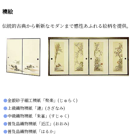
襖絵
伝統的古典から斬新なモダンまで感性あふれる絵柄を提供。
●
金銀砂子細工襖紙「聚楽」(じゅらく)
●
上級織物襖紙「漣」(さざなみ)
●
中級織物襖紙「朱雀」(すじゃく)
●
普及品織物襖紙「近江」(おおみ)
●
普及品織物襖紙「はるか」