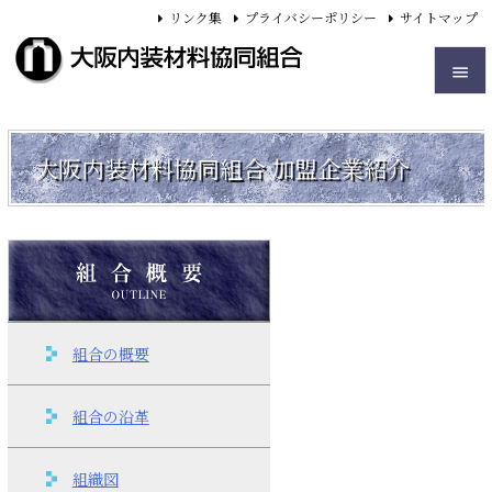
リンク集
プライバシーポリシー
サイトマップ


メニュ
大阪内装材料協同組合
加盟企業紹介

前へ

次へ

検索
組合の概要
組合の沿革
組織図