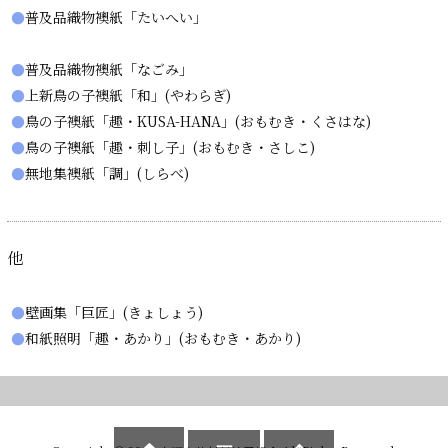
●
普及品織物襖紙「たいへい」
●
普及品織物襖紙「なごみ」
●
上新鳥の子襖紙「和」(やわらぎ)
●
鳥の子襖紙「趣・KUSA-HANA」(おもむき・くさはな)
●
鳥の子襖紙「趣・刺し子」(おもむき・さしこ)
●
無地集襖紙「調」(しらべ)
他
●
壁画集「巨匠」(きょしょう)
●
和紙照明「趣・あかり」(おもむき・あかり)