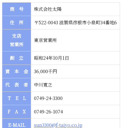
商 号
株式会社太陽
住 所
〒522-0043 滋賀県彦根市小泉町34番地6
支店
東京営業所
営業所
創 立
昭和24年10月1日
資 本 金
36,000千円
代 表 者
中川寛之
T E L
0749-24-3300
F A X
0749-26-1074
E-MAIL
sun3300@f-taiyo.co.jp