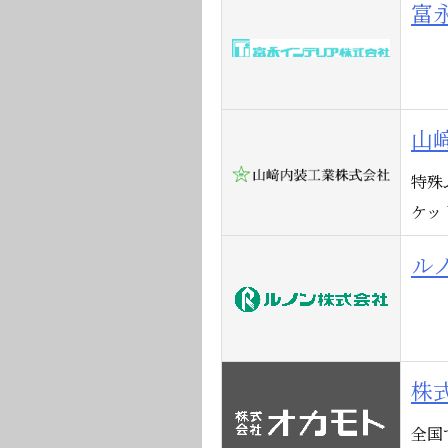
富
山
特殊
ケッ
ル
株
全国