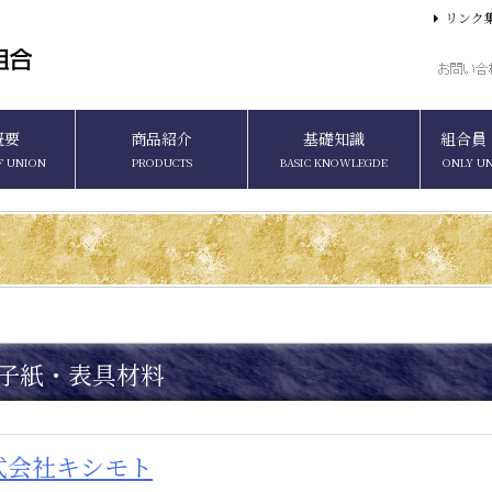
リンク
概要
商品紹介
基礎知識
組合員
F UNION
PRODUCTS
BASIC KNOWLEGDE
ONLY U
子紙・表具材料
式会社キシモト