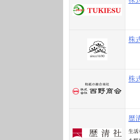
株
株
歴
生活