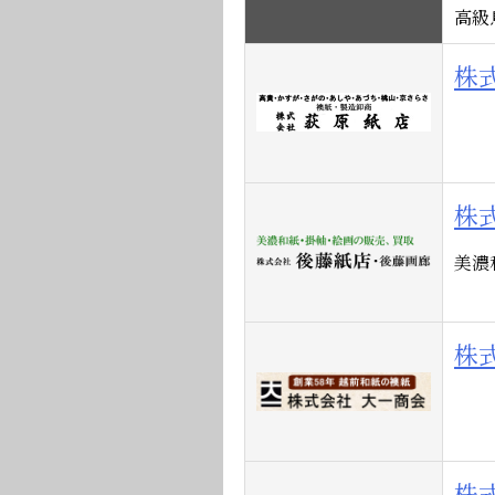
高級
株
株
美濃
株
株