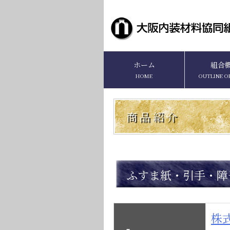
ホーム
組合
HOME
OUTLINE O
商 品 紹 介
ふすま紙・引手・障
株