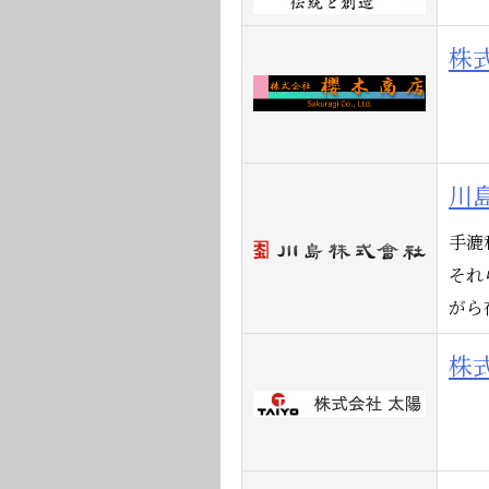
株
川
手漉
それ
がら
株