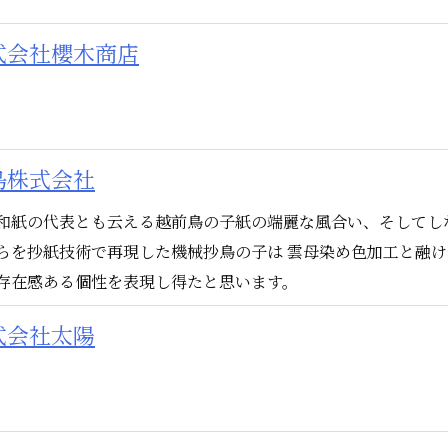
式会社櫻木商店
島株式会社
和紙の代表とも云える越前鳥の子紙の端麗な風合い、そしてし
らを抄紙技術で再現した機械抄鳥の子は 雲母染め色加工と融
存在感ある個性を表現し得たと思います。
式会社太陽