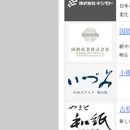
日本
変化
国
紙や
明る
小
古
新し