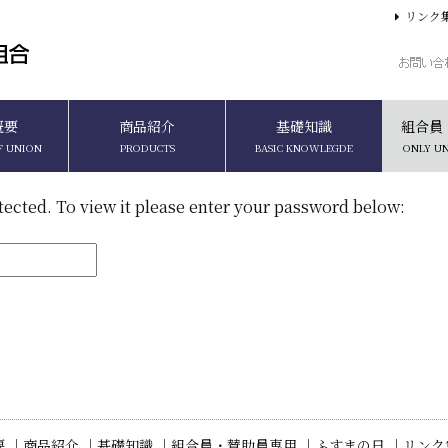
リンク
概要
商品紹介
基礎知識
組合員
F UNION
PRODUCTS
BASIC KNOWLEGDE
ONLY U
tected. To view it please enter your password below:
 ｜
商品紹介 ｜
基礎知識 ｜
組合員・賛助員専用 ｜
ふすまの日 ｜
リンク