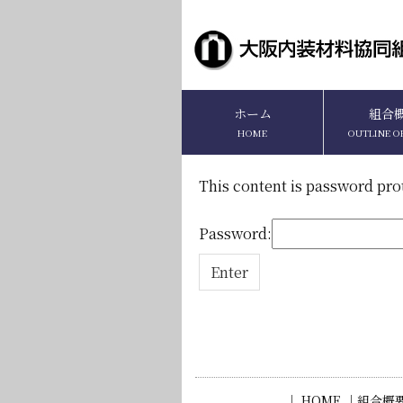
ホーム
組合
HOME
OUTLINE O
This content is password pro
Password:
｜ HOME ｜
組合概要