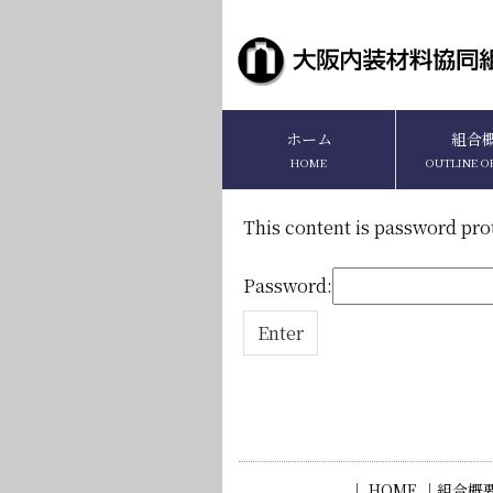
ホーム
組合
HOME
OUTLINE O
This content is password pro
Password:
｜ HOME ｜
組合概要