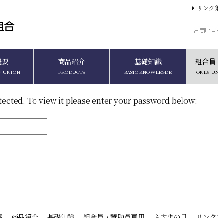
リンク
概要
商品紹介
基礎知識
組合員
F UNION
PRODUCTS
BASIC KNOWLEGDE
ONLY U
tected. To view it please enter your password below:
 ｜
商品紹介 ｜
基礎知識 ｜
組合員・賛助員専用 ｜
ふすまの日 ｜
リンク