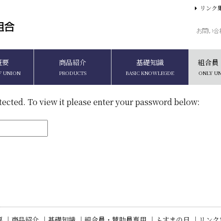
リンク
概要
商品紹介
基礎知識
組合員
F UNION
PRODUCTS
BASIC KNOWLEGDE
ONLY U
tected. To view it please enter your password below:
 ｜
商品紹介 ｜
基礎知識 ｜
組合員・賛助員専用 ｜
ふすまの日 ｜
リンク