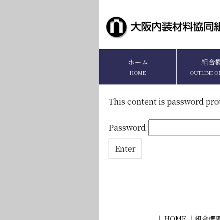
ホーム
組合
HOME
OUTLINE O
This content is password pro
Password:
｜ HOME ｜
組合概要