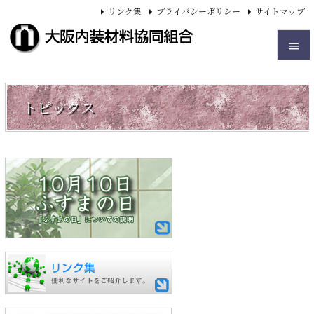
リンク集
プライバシーポリシー
サイトマップ


メニュ
トピックス

サイド

前へ

次へ

検索