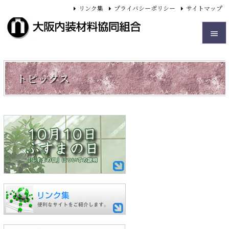
リンク集
プライバシーポリシー
サイトマップ


メニュ
トピックス

サイド

前へ

次へ

検索