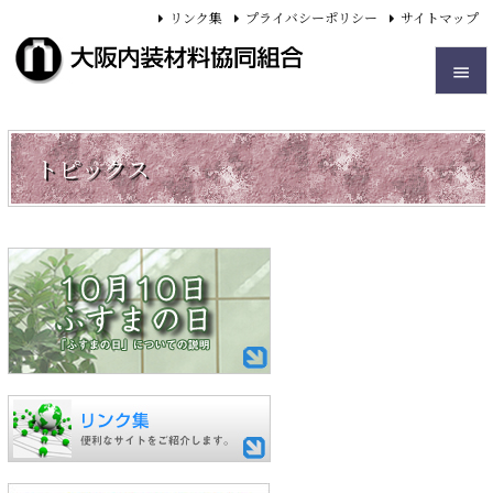
リンク集
プライバシーポリシー
サイトマップ


メニュ
トピックス

サイド

前へ

次へ

検索