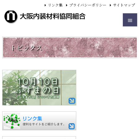
リンク集
プライバシーポリシー
サイトマップ


メニュ
トピックス

サイド

前へ

次へ

検索