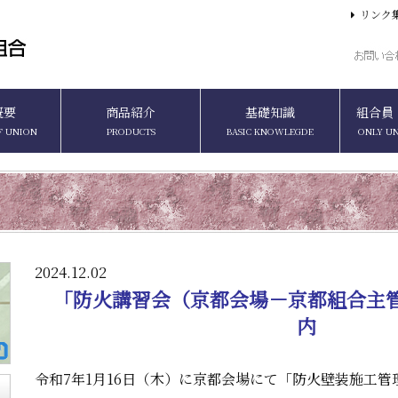
リンク
概要
商品紹介
基礎知識
組合員
F UNION
PRODUCTS
BASIC KNOWLEGDE
ONLY U
2024.12.02
「防火講習会（京都会場－京都組合主管）
内
令和7年1月16日（木）に京都会場にて「防火壁装施工